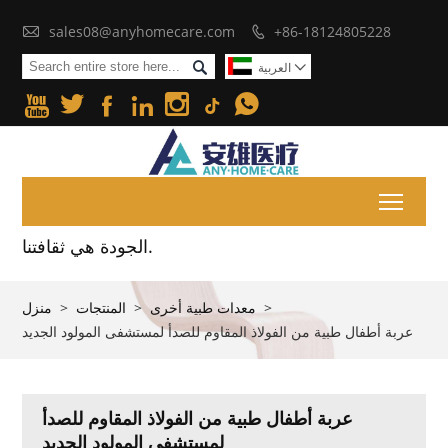

sales08@anyhomecare.com
+86-18124805228


العربية







Toggl
الجودة هي ثقافتنا.
>
معدات طبية أخرى
>
المنتجات
>
منزل
عربة أطفال طبية من الفولاذ المقاوم للصدأ لمستشفى المولود الجديد
عربة أطفال طبية من الفولاذ المقاوم للصدأ
لمستشفى المولود الجديد