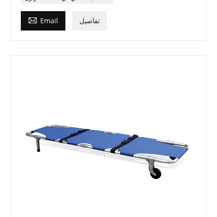

تفاصيل
Email