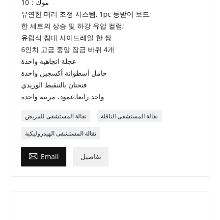
موك：10
유연한 머리 조정 시스템, 1pc 등받이 보드;
한 세트의 상승 및 하강 유압 컬럼;
유럽식 침대 사이드레일 한 쌍
6인치 고급 중앙 잠금 바퀴 4개
عجلة اتجاهية واحدة
حامل أسطوانة أكسجين واحدة
فتحتان بالتنقيط الوريدي
واحد رابعا.عمود، مرتبة واحدة
نقالة المستشفى الناقلة
نقالة المستشفى للمريض
نقالة المستشفى الهيدروليكية

تفاصيل
Email