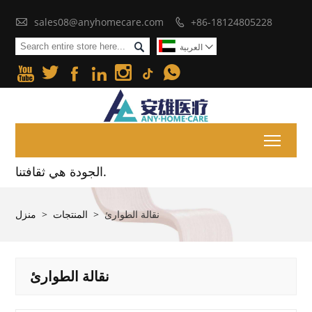

sales08@anyhomecare.com
+86-18124805228


العربية







Toggl
الجودة هي ثقافتنا.
نقالة الطوارئ
>
المنتجات
>
منزل
نقالة الطوارئ