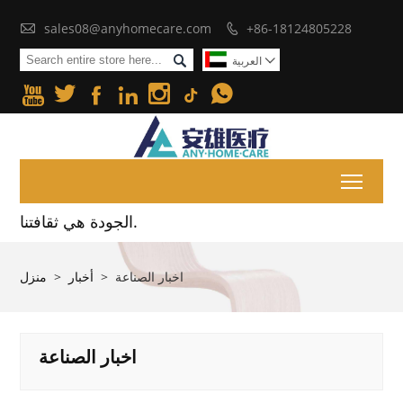

sales08@anyhomecare.com
+86-18124805228


العربية







Toggl
الجودة هي ثقافتنا.
اخبار الصناعة
>
أخبار
>
منزل
اخبار الصناعة