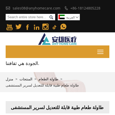

sales08@anyhomecare.com
+86-18124805228


العربية







Toggl
الجودة هي ثقافتنا.
>
طاولة الطعام
>
المنتجات
>
منزل
طاولة طعام طبية قابلة للتعديل لسرير المستشفى
طاولة طعام طبية قابلة للتعديل لسرير المستشفى