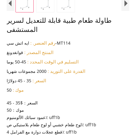
طاولة طعام طبية قابلة للتعديل لسرير
المستشفى
رقم العنصر. :
ايه اتش سي-MT114
المنتج المصدر :
قوانغدونغ
التسليم في الوقت المحدد :
45-50 يوما
القدرة على التوريد :
2000 مجموعات شهريا
السعر :
35 - 45 دولارًا
موك :
50
السعر：$35 - 45
موك：50
عمود سبائك الألومنيوم٪ uff1b
لوح طعام خشبي أو لوح طعام بلاستيكي ص٪ uff1b
4 قطع عجلات دوارة مع الفرامل٪ uff1b