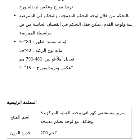
ترندلينبورج وعكس ترندلينبورج
التحكم من خلال لوحة التحكم المدمجة، والتحكم في الممرضة.
2 من القضبان الجانبية ولوحة القدم، يمكن قفل التحكم في القضبان الجانبية من ص
بواسطة الممرضة.
إمالة مسند الظهر：80°±5°
إمالة لوح الركبة：40°±5°
تعديل أهلاً-لو بين: 480-790 مم
عكس وتريندلينبورج ：15°±2°
المعلمة الرئيسية
سرير مستشفى كهربائي وحدة العناية المركزة 5
اسم المنتج
وظائف مع لوحة تحكم مدمجة
200 كجم
قدرة الوزن