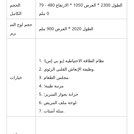
الطول 2300 * العرض 1050 * الارتفاع 480 - 79
الحجم
0 ملم
الكامل
حجم لوح الس
الطول 2020 * العرض 900 ملم
رير
1. نظام الطاقة الاحتياطية (يو بي إس)؛
2. وظيفة الإنعاش القلبي الرئوي.
3. مجلس الطعام.
خيارات
4. مرتبة طبية؛
5. خزانة بجوار السرير؛
6. لوحة ملف المريض.
7. سلة أشتات.