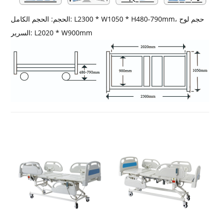
الحجم: الحجم الكامل: L2300 * W1050 * H480-790mm، حجم لوح
السرير: L2020 * W900mm