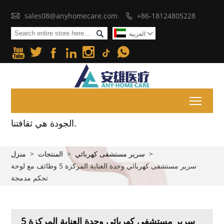

sales08@anyhomecare.com
+86-18124805228


العربية







Toggl
الجودة هي ثقافتنا.
>
سرير مستشفى كهربائي
>
المنتجات
>
منزل
سرير مستشفى كهربائي وحدة العناية المركزة 5 وظائف مع لوحة
تحكم مدمجة
سرير مستشفى كهربائي وحدة العناية المركزة 5