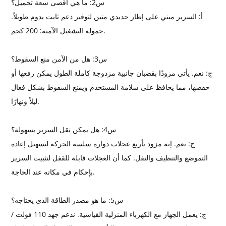
س2: ما هي أقصى سعة تحميل؟
أ: السرير مبني على إطار حديدي متين لتوفير دعم ثابت يدوم طويلاً.
حمولة التشغيل الآمنة: 200 كجم.
س3: هل من الآمن منع السقوط؟
ج: نعم. يأتي مزودًا بقضبان جانبية مزدوجة كاملة الطول يمكن رفعها أو
خفضها، مما يحافظ على سلامة المستخدم ويمنع السقوط بشكل فعال
ليلاً ونهارًا.
س4: هل يمكن نقل السرير بسهولة؟
ج: نعم. إنه مزود بأربع عجلات دوارة سلسة الحركة لتسهيل إعادة
التموضع والتنظيف والنقل. كما أن العجلات قابلة للقفل لتثبيت السرير
بإحكام في مكانه عند الحاجة.
س5: ما هو مصدر الطاقة الذي يحتاجه؟
ج: يعمل الجهاز مع الكهرباء المنزلية القياسية. ندعم جهد 110 فولت /