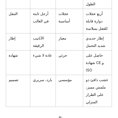
الطول
أربع عجلات
عجلات
أرجل ثابتة
التنقل
دوارة قابلة
أساسية
في الغالب
للقفل بسلاسة
إطار حديدي
معيار
الأنابيب
إطار
شديد التحمل
الرقيقة
حاصل على
جزئي
عادة لا شيء
شهادة
شهادة CE و
ISO
خشب دافئ ذو
مؤسسي
بارد، سريري
تصميم
ملمس مميز،
على الطراز
المنزلي
طلب