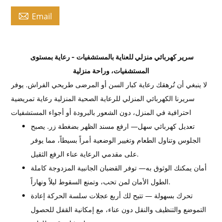

Email
سرير كهربائي منزلي للعناية بالمستشفيات - رعاية بمستوى
المستشفيات، وراحة منزلية
لا ينبغي أن تُرهقك رعاية كبار السن أو المرضى طريحي الفراش. يوفر
سريرنا الكهربائي المنزلي للرعاية الصحية المنزلية رعاية تمريضية
احترافية في المنزل، دون الشعور بالبرودة أو أجواء المستشفيات.
تعديل كهربائي سهل
— ارفع مسند الظهر بضغطة زر. يصبح
الجلوس وتناول الطعام وتغيير الوضعية أمراً بسيطاً، مما يوفر
على مقدمي الرعاية عناء الرفع الثقيل.
أمان يمكنك الوثوق به
— توفر القضبان الجانبية المزدوجة كاملة
الطول الأمان لمن تحب، وتمنع السقوط ليلاً ونهاراً.
تحرك بسهولة — تتيح لك أربع عجلات سلسة الحركة إعادة
التموضع والتنظيف والنقل دون عناء، مع إمكانية القفل للحصول