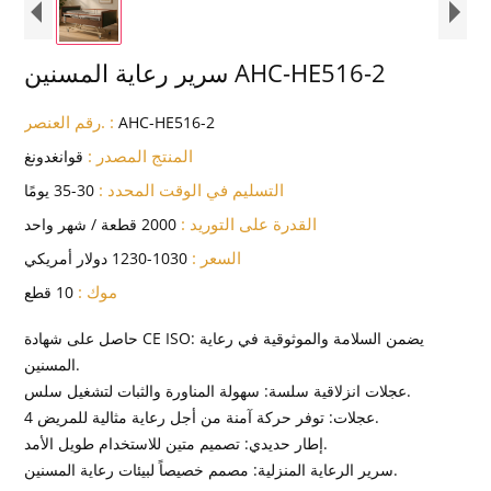
سرير رعاية المسنين AHC-HE516-2
رقم العنصر. :
AHC-HE516-2
المنتج المصدر :
قوانغدونغ
التسليم في الوقت المحدد :
30-35 يومًا
القدرة على التوريد :
2000 قطعة / شهر واحد
السعر :
1030-1230 دولار أمريكي
موك :
10 قطع
حاصل على شهادة CE ISO: يضمن السلامة والموثوقية في رعاية
المسنين.
عجلات انزلاقية سلسة: سهولة المناورة والثبات لتشغيل سلس.
4 عجلات: توفر حركة آمنة من أجل رعاية مثالية للمريض.
إطار حديدي: تصميم متين للاستخدام طويل الأمد.
سرير الرعاية المنزلية: مصمم خصيصاً لبيئات رعاية المسنين.