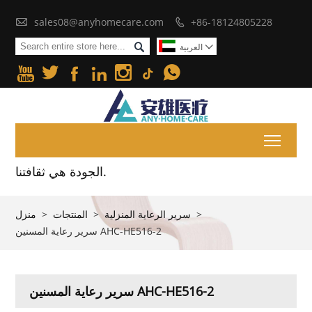

sales08@anyhomecare.com
+86-18124805228


العربية







Toggl
الجودة هي ثقافتنا.
>
سرير الرعاية المنزلية
>
المنتجات
>
منزل
سرير رعاية المسنين AHC-HE516-2
سرير رعاية المسنين AHC-HE516-2