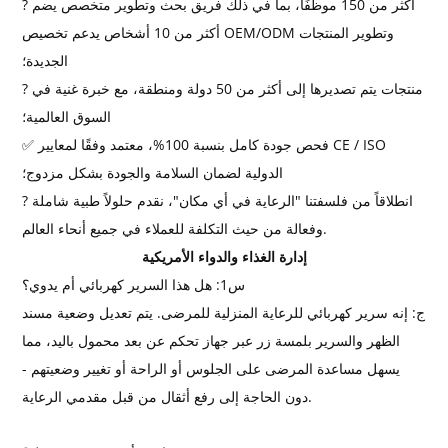
? أكثر من 150 موظفًا، بما في ذلك فريق بحث وتطوير متخصص يضم
أكثر من 10 أشخاص يدعم تخصيص OEM/ODM وتطوير المنتجات
الجديدة؛
? منتجات يتم تصديرها إلى أكثر من 50 دولة ومنطقة، مع خبرة غنية في
السوق العالمية؛
✅ فحص جودة كامل بنسبة 100%، معتمد وفقًا لمعايير CE / ISO
الدولية لضمان السلامة والجودة بشكل مزدوج؛
? انطلاقاً من فلسفتنا "الرعاية في أي مكان"، نقدم حلولاً طبية شاملة
وفعالة من حيث التكلفة للعملاء في جميع أنحاء العالم.
إدارة الغذاء والدواء الأمريكية
س1: هل هذا السرير كهربائي أم يدوي؟
ج: إنه سرير كهربائي للرعاية المنزلية للمرضى. يتم تعديل وضعية مسند
الظهر والسرير بلمسة زر عبر جهاز تحكم عن بعد محمول باليد، مما
يسهل مساعدة المرضى على الجلوس أو الراحة أو تغيير وضعيتهم -
دون الحاجة إلى رفع أثقال من قبل مقدمي الرعاية.