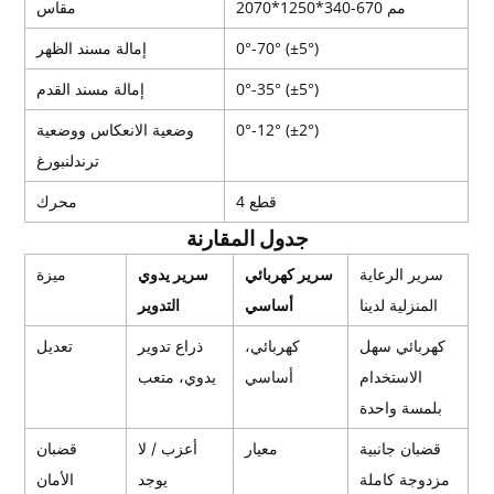
2070*1250*340-670 مم
مقاس
-70° (±5°)
°
0
إمالة مسند الظهر
-35° (±5°)
°
0
إمالة مسند القدم
-12° (±2°)
°
0
وضعية الانعكاس ووضعية
ترندلنبورغ
4 قطع
محرك
جدول المقارنة
ميزة
سرير الرعاية
سرير كهربائي
سرير يدوي
المنزلية لدينا
أساسي
التدوير
كهربائي سهل
كهربائي،
ذراع تدوير
تعديل
الاستخدام
أساسي
يدوي، متعب
بلمسة واحدة
قضبان جانبية
معيار
أعزب / لا
قضبان
مزدوجة كاملة
يوجد
الأمان