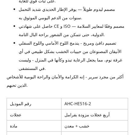
على ثبات قوي للغاية.
مصمم ليدوم طويلاً — يوفر الإطار الحديدي شديد التحمل
سنوات من الدعم اليومي الموثوق به.
حاصل على شهادتي CE و ISO — مصمم وفقًا لمعايير السلامة
الدولية، حتى تتمكن من الشعور براحة البال التامة.
تصميم دافئ ومريح - يندمج اللوح الأمامي واللوح السفلي
الأنيقان المصنوعان من حبيبات الخشب بشكل طبيعي في أي
غرفة نوم، مما يجعل الرعاية تبدو وكأنها في المنزل - وليست
في المستشفى.
أكثر من مجرد سرير - إنه الكرامة والأمان والراحة اليومية للأشخاص
الذين تحبهم.
AHC-HE516-2
رقم الموديل
أربع عجلات مزودة بفرامل
عجلات
خشب + معدن
مادة