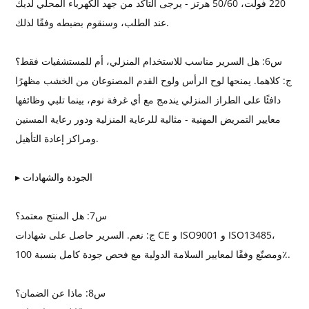
220 فولت، 50/60 هرتز - يرجى التأكد من جهد الكهرباء المحلي لديك
عند الطلب، وسنقوم بضبطه وفقًا لذلك.
س6: هل السرير مناسب للاستخدام المنزلي، أم للمستشفيات فقط؟
ج: كلاهما. يمنحها لوح الرأس ولوح القدم المصنوعان من الخشب مظهرًا
دافئًا على الطراز المنزلي يندمج مع أي غرفة نوم، بينما تلبي وظائفها
معايير التمريض المهنية - مثالية للرعاية المنزلية ودور رعاية المسنين
ومراكز إعادة التأهيل.
▸ الجودة والشهادات
س7: هل المنتج معتمد؟
ج: نعم. السرير حاصل على شهادات CE و ISO9001 و ISO13485،
ومصنّع وفقًا لمعايير السلامة الدولية مع فحص جودة كامل بنسبة 100٪.
س8: ماذا عن الضمان؟