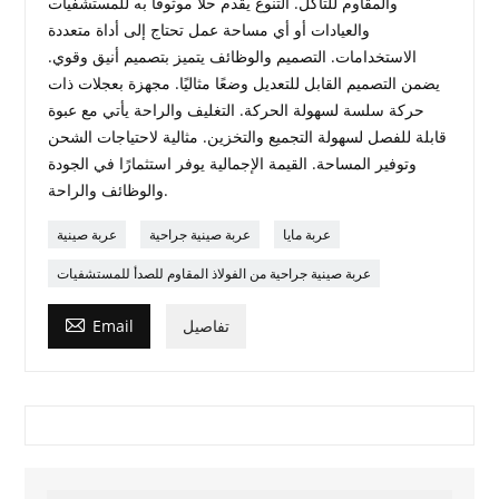
والمقاوم للتآكل. التنوع يقدم حلاً موثوقًا به للمستشفيات
والعيادات أو أي مساحة عمل تحتاج إلى أداة متعددة
الاستخدامات. التصميم والوظائف يتميز بتصميم أنيق وقوي.
يضمن التصميم القابل للتعديل وضعًا مثاليًا. مجهزة بعجلات ذات
حركة سلسة لسهولة الحركة. التغليف والراحة يأتي مع عبوة
قابلة للفصل لسهولة التجميع والتخزين. مثالية لاحتياجات الشحن
وتوفير المساحة. القيمة الإجمالية يوفر استثمارًا في الجودة
والوظائف والراحة.
عربة مايا
عربة صينية جراحية
عربة صينية
عربة صينية جراحية من الفولاذ المقاوم للصدأ للمستشفيات

تفاصيل
Email