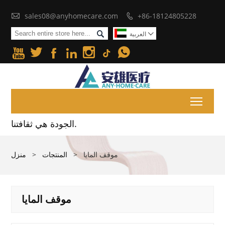

sales08@anyhomecare.com
+86-18124805228


العربية







Toggl
الجودة هي ثقافتنا.
موقف المايا
>
المنتجات
>
منزل
موقف المايا