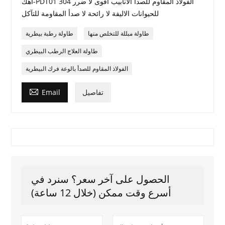
أهك-PDT01 304 الفولاذ المقاوم للصدأ الأنابيب أقوى لا ضرر
للحيوانات الاليفة لا رائحة لا صدأ المقاومة للتآكل
طاولة مبللة للتخلص منها
طاولة رطبة بيطرية
طاولة العلاج الرطب البيطري
الفولاذ المقاوم للصدأ بالوعة فرك البيطرية

تفاصيل
Email
الحصول على آخر سعر؟ سنرد في
أسرع وقت ممكن (خلال 12 ساعة)