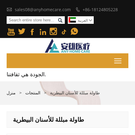

sales08@anyhomecare.com
+86-18124805228


العربية







Toggl
الجودة هي ثقافتنا.
طاولة مبللة للأسنان البيطرية
>
المنتجات
>
منزل
طاولة مبللة للأسنان البيطرية