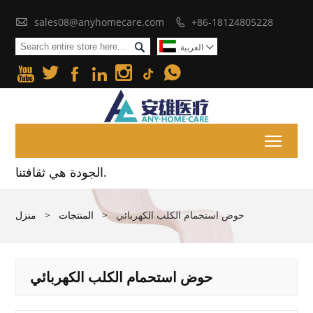

sales08@anyhomecare.com
+86-18124805228


العربية







Toggl
الجودة هي ثقافتنا.
حوض استحمام الكلب الكهربائي
>
المنتجات
>
منزل
حوض استحمام الكلب الكهربائي