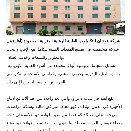
شركة فوشان للتكنولوجيا الطبية للرعاية المنزلية
.
المحدودة.
(أهك)
هي
شركة متخصصة في تصنيع المعدات الطبية تتكامل مع الإنتاج والبحث
والتطوير والمبيعات وخدمة العملاء.
تشمل منتجاتنا الرئيسية أنواعًا مختلفة من أسرة العناية الكهربائية،
وأسرّة العناية اليدوية، وعصي المشي، وكراسي الاستحمام، وكراسي
المرحاض، والمشايات، وما إلى ذلك.
يقع أهك في مدينة دانزاو، والتي تعد واحدة من أهم الأماكن لإنتاج
الأجهزة في الصين. ولذلك، فهو محاط بمرافق مثالية وشبكة مواصلات
مريحة - على بعد 38 كم فقط من مدينة قوانغتشو. علاوة على ذلك،
محطة فوشان الغرب، محطة سانشوي الجنوبية، مطار قوانغتشو، ميناء
بينجتشو ومحطة سكة حديد قوانغتشو تقع أيضًا على بعد ساعة واحدة