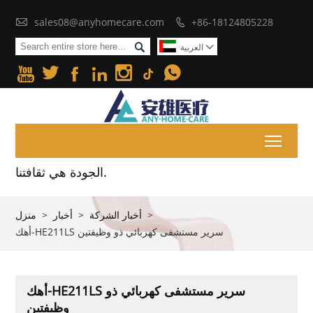

sales08@anyhomecare.com
+86-18124805228


العربية







Toggl
الجودة هي ثقافتنا.
>
أخبار الشركة
>
أخبار
>
منزل
أهك-HE211LS سرير مستشفى كهربائي ذو وظيفتين
أهك-HE211LS سرير مستشفى كهربائي ذو
وظيفتين