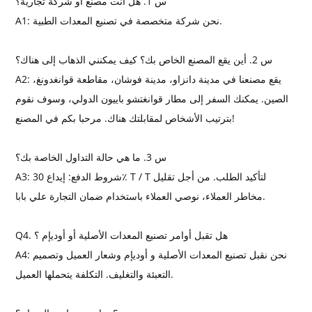
س 1. هل أنت مصنع أو شركة تجارية؟
A1: نحن شركة متخصصة في تصنيع المعدات الطبية.
س 2. أين يقع المصنع الخاص بك؟ كيف يمكنني الذهاب إلى هناك؟
A2: يقع مصنعنا في مدينة دانزاو، مدينة فوشان، مقاطعة قوانغدونغ،
الصين. يمكنك السفر إلى مطار قوانغتشو باييون الدولي، وسوف نقوم
بترتيب الأشخاص لمقابلتك هناك. مرحبا بكم في المصنع!
س 3. ما هي حالة التداول الخاصة بك؟
A3: شروط الدفع: إيداع 30٪ T / T لتأكيد الطلب. من أجل تقليل
مخاطر العملاء، نوصي العملاء باستخدام ضمان التجارة علي بابا.
Q4. هل تقبل أوامر تصنيع المعدات الأصلية أو أوديإم ؟
A4: نحن نقبل تصنيع المعدات الأصلية و أوديإم وشعار العميل وتصميم
التعبئة والتغليف. التكلفة يتحملها العميل.