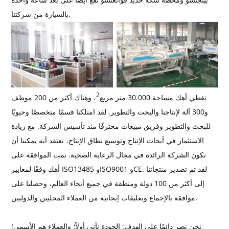
بالسيارة من شركتنا.
2
تغطي أهك مساحة 30.000 متر مربع
، وهناك أكثر من 200 موظف
و300 آلة لإنتاجنا والبحث والتطوير. لقد امتلكنا قسمًا متخصصًا وحيويًا
للبحث والتطوير وفريق مبيعات محترفًا منذ تأسيس الشركة. مع زيادة
الاستثمار في أبحاث الإنتاج وتوسيع نطاق الإنتاج، نعتقد أنه يمكننا أن
نكون الشركة الرائدة في مجال الرعاية الصحية. تمت الموافقة على
أهك وفقًا لمعايير ISO13485 وISO9001 وCE. لقد تم تصدير منتجاتنا
إلى أكثر من 100 دولة ومنطقة في جميع أنحاء العالم، وحصلنا على
موافقة بالإجماع وتعليقات إيجابية من العملاء المحليين والدوليين.
نحن نصر دائمًا على الهدف: الجودة تأتي أولاً؛ والعملاء هم الأسمى!