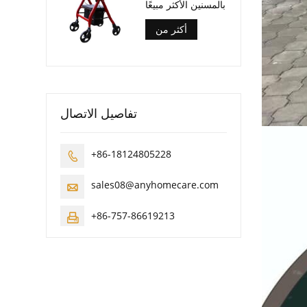
بالمسنين الأكثر مبيعًا
أكثر من
تفاصيل الاتصال
+86-18124805228

sales08@anyhomecare.com

+86-757-86619213
