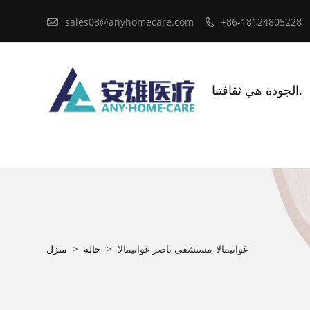

sales08@anyhomecare.com
+86-18124805228

الجودة هي ثقافتنا.
غواتيمالا-مستشفى ناصر غواتيمالا
>
حالة
>
منزل