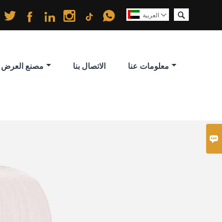






العربية

معلومات عنا
الاتصال بنا
مصنع العرض
