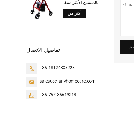
بالمسنين الأكثر مبيعًا
أكثر من
دم
تفاصيل الاتصال
+86-18124805228

sales08@anyhomecare.com

+86-757-86619213
