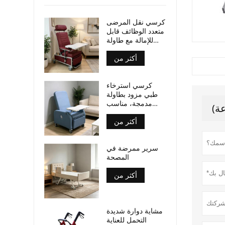
كرسي نقل المرضى
متعدد الوظائف قابل
للإمالة مع طاولة
أمامية وعجلات،
أكثر من
حاصل على شهادة
CE وISO
كرسي استرخاء
طبي مزود بطاولة
مدمجة، مناسب
للاستخدام في
أكثر من
عيادات التمريض
ووحدات الحقن
الوريدي، كرسي
سرير ممرضة في
متحرك للمرضى في
المصحة
مراكز التمريض
أكثر من
مشاية دوارة شديدة
التحمل للعناية