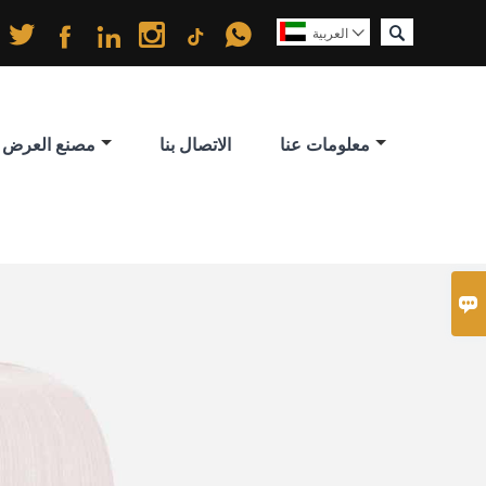






العربية

معلومات عنا
الاتصال بنا
مصنع العرض
