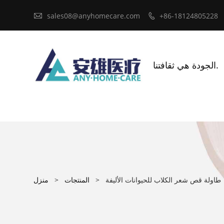

sales08@anyhomecare.com
+86-18124805228

الجودة هي ثقافتنا.
طاولة قص شعر الكلاب للحيوانات الأليفة
>
المنتجات
>
منزل